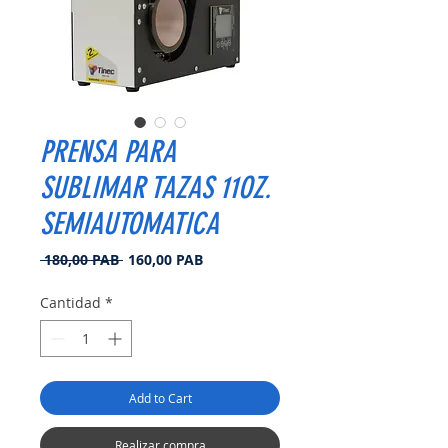
PRENSA PARA
SUBLIMAR TAZAS 11OZ.
SEMIAUTOMATICA
Precio
Precio
 180,00 PAB 
160,00 PAB
de
oferta
Cantidad
*
Add to Cart
Realizar compra