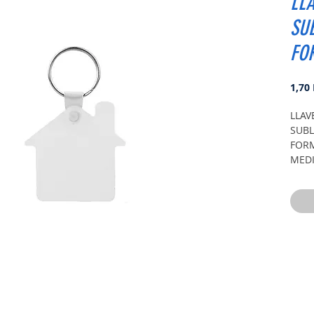
LL
SU
FO
1,70
LLAV
SUBL
FORM
MEDI