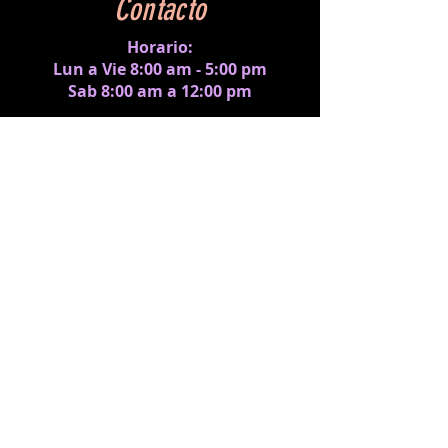
Contacto
Horario:
Lun a Vie 8:00 am - 5:00 pm
Sab 8:00 am a 12:00 pm
Av. Castilla de Oro, Galera #1,
Betania, Ciudad de Panamá,
Panamá.
ventas@createit.com.pa
(+507)
6371-0966